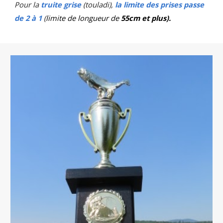
Pour la
truite grise
(touladi),
la limite des prises passe
de 2 à 1
(
limite de longueur de
55cm et plus).